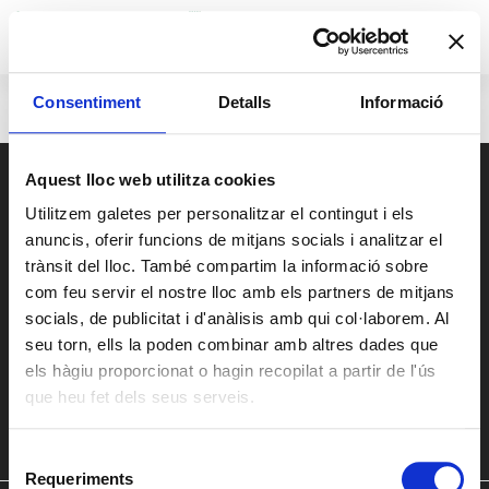
Arxius
Consentiment
Detalls
Informació
Aquest lloc web utilitza cookies
Utilitzem galetes per personalitzar el contingut i els
anuncis, oferir funcions de mitjans socials i analitzar el
trànsit del lloc. També compartim la informació sobre
com feu servir el nostre lloc amb els partners de mitjans
socials, de publicitat i d'anàlisis amb qui col·laborem. Al
Encara tens dubtes?
seu torn, ells la poden combinar amb altres dades que
Posa't en contacte amb nosaltres
els hàgiu proporcionat o hagin recopilat a partir de l'ús
Rut López
que heu fet dels seus serveis.
Telèfon:
973 22 87 73
info@lleidaacceleraelcreixement.com
Selecció
Requeriments
de