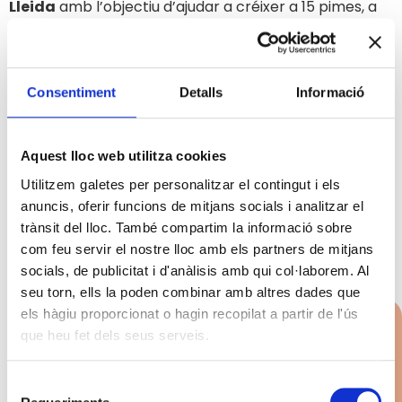
Lleida
amb l’objectiu d’ajudar a créixer a 15 pimes, a
través d’un acompanyament personalitzat.
Amb l’Accelera el Creixement revisaràs l’estratègia
de la teva empresa amb experts i expertes per definir
Consentiment
Detalls
Informació
un pla de creixement que podràs començar a posar-
lo en pràctica a través d’un pla d’acció.
Aquest lloc web utilitza cookies
Aquest programa de suport t’ajudarà en aspectes
com són la transformació digital, les millores en la
Utilitzem galetes per personalitzar el contingut i els
comercialització de productes i serveis, l’estructura
anuncis, oferir funcions de mitjans socials i analitzar el
financera, la internacionalització, i/o l’organització
trànsit del lloc. També compartim la informació sobre
empresarial.
com feu servir el nostre lloc amb els partners de mitjans
socials, de publicitat i d'anàlisis amb qui col·laborem. Al
seu torn, ells la poden combinar amb altres dades que
els hàgiu proporcionat o hagin recopilat a partir de l'ús
Els objectius d’Accelera el
que heu fet dels seus serveis.
Creixement
Selecció
Transformar i re-orientar el model de negoci,